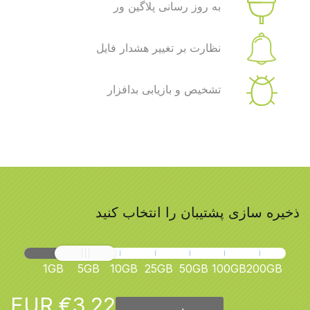
به روز رسانی پلاگین ور
نظارت بر تغییر هشدار فایل
تشخیص و بازیابی بدافزار
ذخیره سازی پشتیبان را انتخاب کنید
1GB
5GB
10GB
25GB
50GB
100GB
200GB
€3,22 EUR