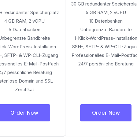
30 GB redundanter Speicherpla
B redundanter Speicherplatz
5 GB RAM, 2 vCPU
4 GB RAM, 2 vCPU
10 Datenbanken
5 Datenbanken
Unbegrenzte Bandbreite
Unbegrenzte Bandbreite
1-Klick-WordPress-Installatio
lick-WordPress-Installation
SSH-, SFTP- & WP-CLI-Zuga
-, SFTP- & WP-CLI-Zugang
Professionelles E-Mail-Postfa
essionelles E-Mail-Postfach
24/7 persönliche Beratung
4/7 persönliche Beratung
stenlose Domain und SSL-
Zertifikat
Order Now
Order Now