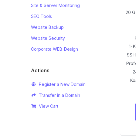
Site & Server Monitoring
20 G
SEO Tools
Website Backup
Website Security
1-K
Corporate WEB-Design
SSH
Prof
Actions
2
Ko
Register a New Domain
Transfer in a Domain
View Cart