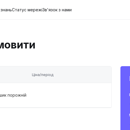
 знань
Статус мережі
Зв'язок з нами
мовити
Ціна/період
шик порожній