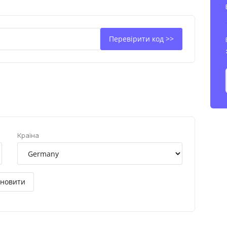
Перевірити код >>
Країна
новити