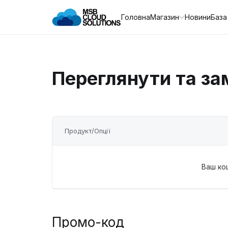
Головна
Магазин
Новини
База
Переглянути та за
Продукт/Опції
Ваш ко
Промо-код