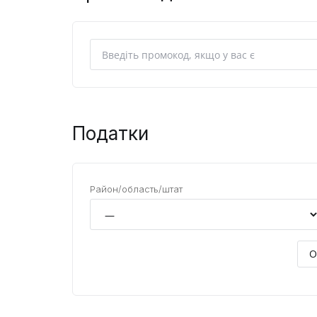
Податки
Район/область/штат
О