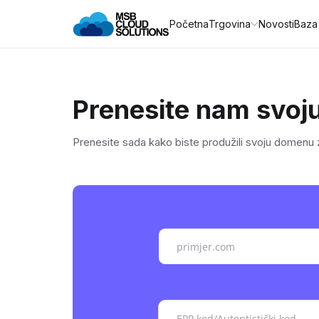
Početna
Trgovina
Novosti
Baza
Prenesite nam svo
Prenesite sada kako biste produžili svoju domenu 