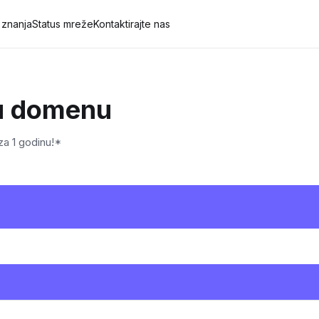
 znanja
Status mreže
Kontaktirajte nas
ju domenu
za 1 godinu!*