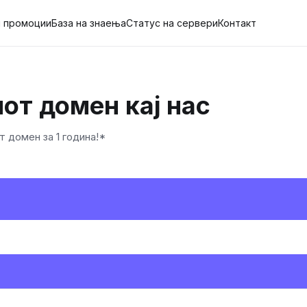
и промоции
База на знаења
Статус на сервери
Контакт
от домен кај нас
 домен за 1 година!*