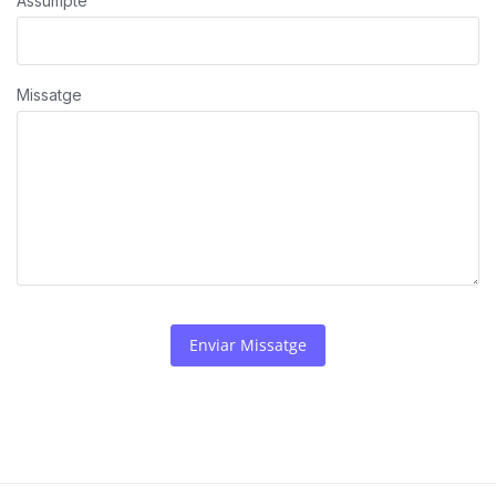
Assumpte
Missatge
Enviar Missatge