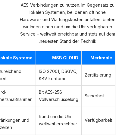
AES-Verbindungen zu nutzen. Im Gegensatz zu
lokalen Systemen, bei denen oft hohe
Hardware- und Wartungskosten anfallen, bieten
wir Ihnen einen rund um die Uhr verfügbaren
Service – weltweit erreichbar und stets auf dem
neuesten Stand der Technik.
Lokale Systeme
MSB CLOUD
Merkmale
Oft unzureichend
ISO 27001, DSGVO,
Zertifizierung
zertifiziert
KBV konform
Standard-
256-Bit AES
Sicherheit
Sicherheitsmaßnahmen
Vollverschlüsselung
Lokale
Rund um die Uhr,
Beschränkungen und
Verfügbarkeit
weltweit erreichbar
Ausfallzeiten