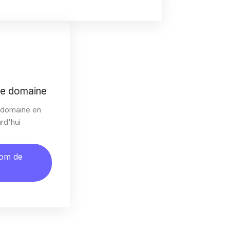
de domaine
 domaine en
urd'hui
nom de