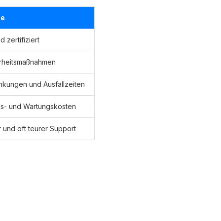
me
 zertifiziert
erheitsmaßnahmen
nkungen und Ausfallzeiten
ns- und Wartungskosten
 und oft teurer Support