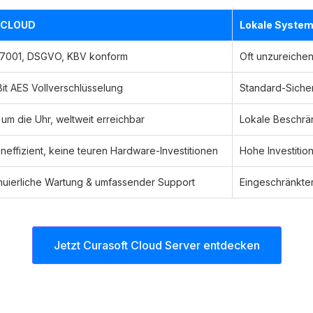
 CLOUD
Lokale Syste
27001, DSGVO, KBV konform
Oft unzureichend
it AES Vollverschlüsselung
Standard-Sich
um die Uhr, weltweit erreichbar
Lokale Beschrä
neffizient, keine teuren Hardware-Investitionen
Hohe Investitio
nuierliche Wartung & umfassender Support
Eingeschränkter
Jetzt Curasoft Cloud Server entdecken