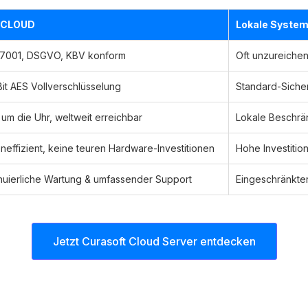
 CLOUD
Lokale Syste
27001, DSGVO, KBV konform
Oft unzureichend
it AES Vollverschlüsselung
Standard-Sich
um die Uhr, weltweit erreichbar
Lokale Beschrä
neffizient, keine teuren Hardware-Investitionen
Hohe Investitio
nuierliche Wartung & umfassender Support
Eingeschränkter
Jetzt Curasoft Cloud Server entdecken