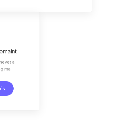
domaint
 nevet a
ég ma
és