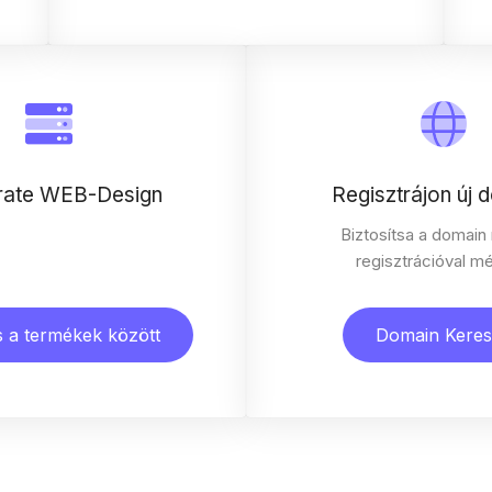
rate WEB-Design
Regisztrájon új 
Biztosítsa a domain
regisztrációval m
 a termékek között
Domain Keres