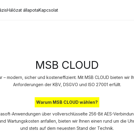
ázis
Hálózat állapota
Kapcsolat
MSB CLOUD
tur – modern, sicher und kosteneffizient. Mit MSB CLOUD bieten wir 
Anforderungen der KBV, DSGVO und ISO 27001 erfüllt.
Warum MSB CLOUD wählen?
rasoft-Anwendungen über vollverschlüsselte 256-Bit AES-Verbindun
d Wartungskosten anfallen, bieten wir Ihnen einen rund um die Uhr
und stets auf dem neuesten Stand der Technik.