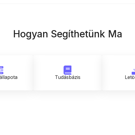
Hogyan Segíthetünk Ma
állapota
Tudásbázis
Letö