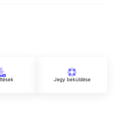
ltések
Jegy beküldése