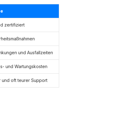
me
 zertifiziert
erheitsmaßnahmen
nkungen und Ausfallzeiten
ns- und Wartungskosten
 und oft teurer Support